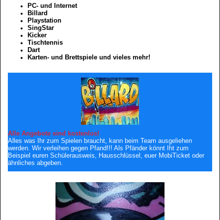
PC- und Internet
Billard
Playstation
SingStar
Kicker
Tischtennis
Dart
Karten- und Brettspiele und vieles mehr!
Alle Angebote sind kostenlos!
Alles was Ihr zum Spielen braucht, kann beim Team ausgeliehen
werden.
Wir verleihen gegen Pfand!!!
Als Pfänder könnt Iht zum
Beispiel euren Schülerausweis, Hausschlüssel, euer MobiTicket oder
ähnliches abgeben.