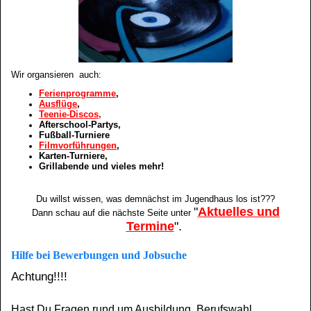
Wir organsieren auch:
Ferienprogramme
,
Ausflüge
,
Teenie-Discos,
Afterschool-Partys,
Fußball-Turniere
Filmvorführungen
,
Karten-Turniere,
Grillabende und vieles mehr!
Du willst wissen, was demnächst im Jugendhaus los ist???
"
Aktuelles und
Dann schau auf die nächste Seite
unter
Termine
"
.
Hilfe bei Bewerbungen und Jobsuche
Achtung!!!!
Hast Du Fragen rund um Ausbildung, Berufswahl,